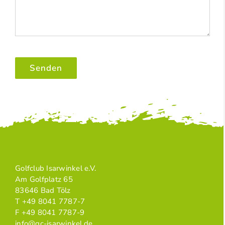
Bitte
lasse
dieses
Feld
leer.
Golfclub Isarwinkel e.V.
Am Golfplatz 65
83646 Bad Tölz
T +49 8041 7787-7
F +49 8041 7787-9
info@gc-isarwinkel.de