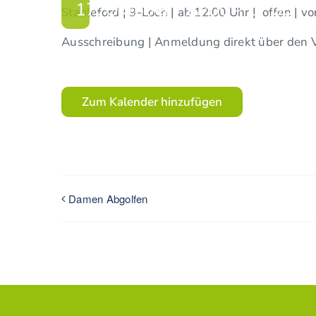
17. Oktober | 12:00
-
17:00
Stableford | 9-Loch | ab 12:00 Uhr | offen |
Ausschreibung | Anmeldung direkt über den V
Zum Kalender hinzufügen
Damen Abgolfen