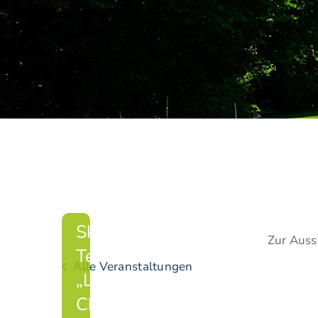
Ski &
Zur Auss
Tennis
Alle Veranstaltungen
„Last
Chance“