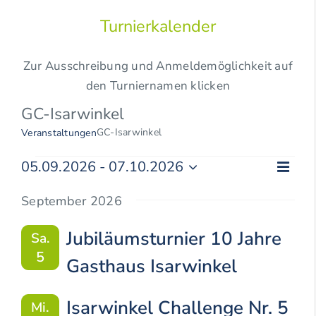
Turnierkalender
Zur Ausschreibung und Anmeldemöglichkeit auf
den Turniernamen klicken
GC-Isarwinkel
GC-Isarwinkel
Veranstaltungen
Veranstaltungen
Vera
05.09.2026
 - 
07.10.2026
Ansic
Liste
Datum
Ansi
Navig
wählen.
September 2026
Navi
Jubiläumsturnier 10 Jahre
Sa.
5
Gasthaus Isarwinkel
Isarwinkel Challenge Nr. 5
Mi.