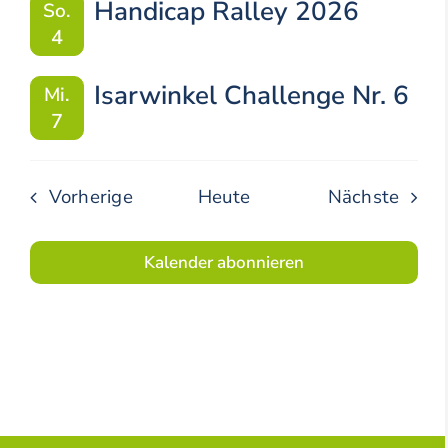
Handicap Ralley 2026
So.
4
Isarwinkel Challenge Nr. 6
Mi.
7
Veranstaltungen
Veran
Vorherige
Heute
Nächste
Kalender abonnieren