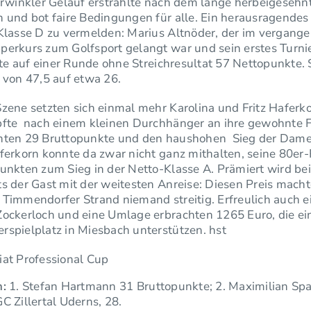
arwinkler Geläuf erstrahlte nach dem lange herbeigesehn
 und bot faire Bedingungen für alle. Ein herausragendes
-Klasse D zu vermelden: Marius Altnöder, der im vergange
erkurs zum Golfsport gelangt war und sein erstes Turnie
elte auf einer Runde ohne Streichresultat 57 Nettopunkte.
 von 47,5 auf etwa 26.
zene setzten sich einmal mehr Karolina und Fritz Haferko
pfte nach einem kleinen Durchhänger an ihre gewohnte 
hten 29 Bruttopunkte und den haushohen Sieg der Dam
ferkorn konnte da zwar nicht ganz mithalten, seine 80er
unkten zum Sieg in der Netto-Klasse A. Prämiert wird bei
s der Gast mit der weitesten Anreise: Diesen Preis macht
Timmendorfer Strand niemand streitig. Erfreulich auch ei
Zockerloch und eine Umlage erbrachten 1265 Euro, die ei
rspielplatz in Miesbach unterstützen. hst
iat Professional Cup
n:
1. Stefan Hartmann 31 Bruttopunkte; 2. Maximilian Spar
C Zillertal Uderns, 28.