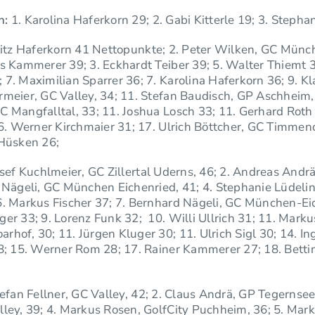
n:
1. Karolina Haferkorn 29; 2. Gabi Kitterle 19; 3. Stepha
ritz Haferkorn 41 Nettopunkte; 2. Peter Wilken, GC Münc
s Kammerer 39; 3. Eckhardt Teiber 39; 5. Walter Thiemt 3
7. Maximilian Sparrer 36; 7. Karolina Haferkorn 36; 9. K
meier, GC Valley, 34; 11. Stefan Baudisch, GP Aschheim,
 Mangfalltal, 33; 11. Joshua Losch 33; 11. Gerhard Roth 
16. Werner Kirchmaier 31; 17. Ulrich Böttcher, GC Timmen
 Hüsken 26;
sef Kuchlmeier, GC Zillertal Uderns, 46; 2. Andreas Andr
 Nägeli, GC München Eichenried, 41; 4. Stephanie Lüdelin
. Markus Fischer 37; 7. Bernhard Nägeli, GC München-Eic
er 33; 9. Lorenz Funk 32; 10. Willi Ullrich 31; 11. Mark
hof, 30; 11. Jürgen Kluger 30; 11. Ulrich Sigl 30; 14. In
8; 15. Werner Rom 28; 17. Rainer Kammerer 27; 18. Betti
efan Fellner, GC Valley, 42; 2. Claus Andrä, GP Tegernsee
ley, 39; 4. Markus Rosen, GolfCity Puchheim, 36; 5. Mark