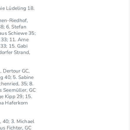
nie Lüdeling 18.
hen-Riedhof,
8; 6. Stefan
laus Schiewe 35;
 33; 11. Arne
33; 15. Gabi
dorfer Strand,
ä, Dertour GC,
g 40; 5. Sabine
henried, 35; 8.
us Seemüller, GC
ge Kipp 29; 15.
na Haferkorn
, 40; 3. Michael
us Fichter, GC