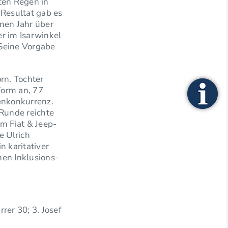
ten Regen in
 Resultat gab es
nen Jahr über
r im Isarwinkel
 Seine Vorgabe
rn. Tochter
Form an, 77
enkonkurrenz.
-Runde reichte
m Fiat & Jeep-
e Ulrich
n karitativer
nen Inklusions-
rer 30; 3. Josef