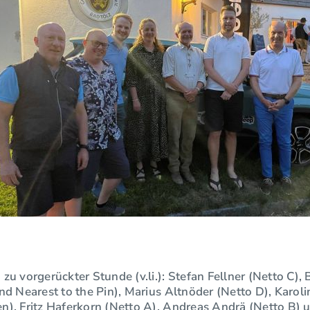
zu vorgerückter Stunde (v.li.): Stefan Fellner (Netto C),
nd Nearest to the Pin), Marius Altnöder (Netto D), Karol
n), Fritz Haferkorn (Netto A), Andreas Andrä (Netto B) 