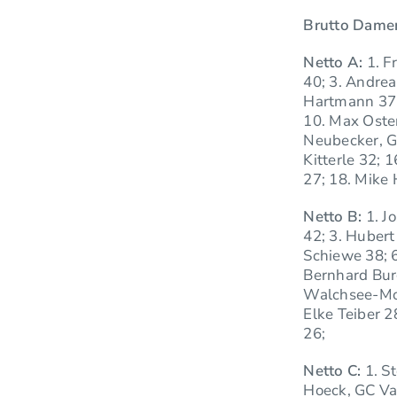
Brutto Dame
Netto A:
1. F
40; 3. Andrea
Hartmann 37; 
10. Max Oster
Neubecker, GC
Kitterle 32; 
27; 18. Mike
Netto B:
1. Jo
42; 3. Hubert
Schiewe 38; 6
Bernhard Burg
Walchsee-Moar
Elke Teiber 2
26;
Netto C:
1. St
Hoeck, GC Val