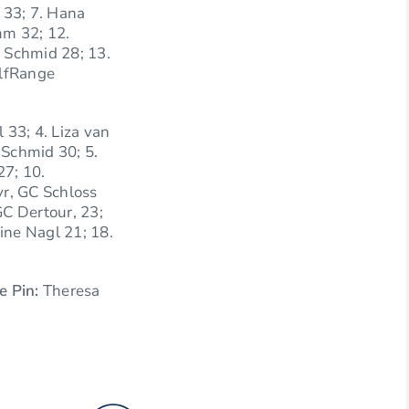
 33; 7. Hana
mm 32; 12.
n Schmid 28; 13.
olfRange
 33; 4. Liza van
 Schmid 30; 5.
27; 10.
r, GC Schloss
GC Dertour, 23;
ine Nagl 21; 18.
e Pin:
Theresa