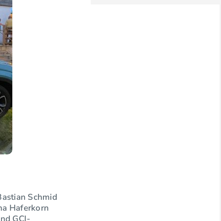
 Bastian Schmid
ina Haferkorn
und GCI-