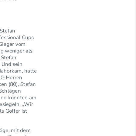
 Stefan
ofessional Cups
 Sieger vom
ag weniger als
 Stefan
. Und sein
 daherkam, hatte
50-Herren
en (80), Stefan
 Schlägen
 und könnten am
esiegeln. „Wir
 Golfer ist
tige, mit dem