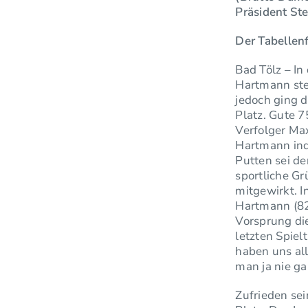
Präsident Ste
Der Tabelle
Bad Tölz – In
Hartmann stet
jedoch ging d
Platz. Gute 7
Verfolger Max
Hartmann ind
Putten sei de
sportliche G
mitgewirkt. I
Hartmann (82)
Vorsprung di
letzten Spiel
haben uns al
man ja nie ga
Zufrieden sei