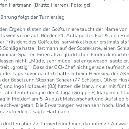
fan Hartmann (Brutto Herren). Foto: gci
nführung
folgt der Turniersieg
 den Ergebnislisten der Golfturniere taucht der Name von
s weit vorne auf. Bei der 21. Auflage des Fiat & Jeep Pr
er Präsident des Golfclubs Isarwinkel heuer erstmals als
5 Schläge hatte Hartmann auf der Scorekarte, einen Schl
imilian Sparrer. Einen allzu glücklichen Eindruck machte
essen nicht. „Müde, sehr müde“ sei er gewesen, sagte er
rzeit „grottig“. Dass der GCI-Chef nicht gerade taufrisch
ründe. Tags zuvor nämlich hatte er beim Heimsieg der AK
n der Besetzung Stephan Scheer (77 Schläge), Oliver Hüsk
 und Ingo Hofbauer (83) hatten die Isarwinkler mit fünf
e Tabellenführung in der 4. Liga (Gruppe F) klargemacht
tag in Iffeldorf am 5. August Meisterschaft und Aufstieg b
le schwergetan. Die Erwartungen waren sehr hoch. Und als
nz zufrieden.“, sagte Hartmann.
n durften aber 72 Turnierteilnehmer, darunter 27 Auswär