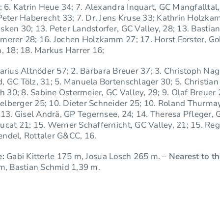
; 6. Katrin Heue 34; 7. Alexandra Inquart, GC Mangfalltal,
Peter Haberecht 33; 7. Dr. Jens Kruse 33; Kathrin Holzka
ken 30; 13. Peter Landstorfer, GC Valley, 28; 13. Bastia
merer 28; 16. Jochen Holzkamm 27; 17. Horst Forster, G
, 18; 18. Markus Harrer 16;
arius Altnöder 57; 2. Barbara Breuer 37; 3. Christoph Nagl
 GC Tölz, 31; 5. Manuela Bortenschlager 30; 5. Christian
ch 30; 8. Sabine Ostermeier, GC Valley, 29; 9. Olaf Breuer 
lberger 25; 10. Dieter Schneider 25; 10. Roland Thurmay
 13. Gisel Andrä, GP Tegernsee, 24; 14. Theresa Pfleger, 
cat 21; 15. Werner Schaffernicht, GC Valley, 21; 15. Reg
ndel, Rottaler G&CC, 16.
e:
Gabi Kitterle 175 m, Josua Losch 265 m. –
Nearest to th
 m, Bastian Schmid 1,39 m.