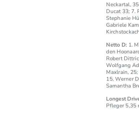
Neckartal, 35
Ducat 33; 7. 
Stephanie Hüs
Gabriele Kam
Kirchstockach
Netto D:
1. M
den Hoonaard,
Robert Dittri
Wolfgang Ade
Maxlrain, 25;
15. Werner Du
Samantha Bre
Longest Driv
Pfleger 5,35