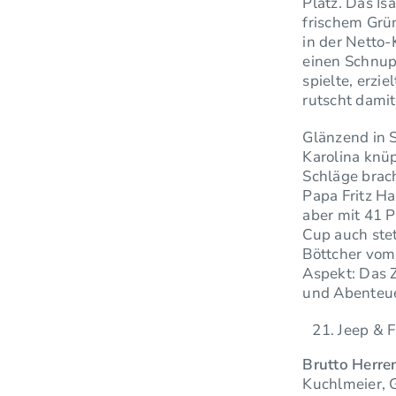
Platz. Das Is
frischem Grün
in der Netto
einen Schnupp
spielte, erzi
rutscht damit
Glänzend in S
Karolina knü
Schläge brac
Papa Fritz Ha
aber mit 41 P
Cup auch stet
Böttcher vom 
Aspekt: Das 
und Abenteue
Jeep & F
Brutto Herre
Kuchlmeier, G