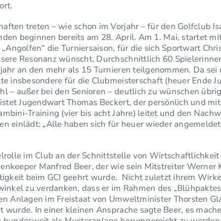
ort.
ften treten – wie schon im Vorjahr – für den Golfclub Is
den beginnen bereits am 28. April. Am 1. Mai, startet m
n „Angolfen“ die Turniersaison, für die sich Sportwart Chr
ssere Resonanz wünscht. Durchschnittlich 60 Spielerinne
rjahr an den mehr als 15 Turnieren teilgenommen. Da sei 
te insbesondere für die Clubmeisterschaft (heuer Ende Juli
l – außer bei den Senioren – deutlich zu wünschen übrig
eistet Jugendwart Thomas Beckert, der persönlich und mi
mbini-Training (vier bis acht Jahre) leitet und den Nac
n einlädt: „Alle haben sich für heuer wieder angemeldet“
lrolle im Club an der Schnittstelle von Wirtschaftlichkei
enkeeper Manfred Beer, der wie sein Mitstreiter Werner 
tigkeit beim GCI geehrt wurde. Nicht zuletzt ihrem Wirke
rwinkel zu verdanken, dass er im Rahmen des „Blühpaktes
ben Anlagen im Freistaat von Umweltminister Thorsten Gl
 wurde. In einer kleinen Ansprache sagte Beer, es mache i
e bundesweit als Musteranlage herumgereicht zu werden.