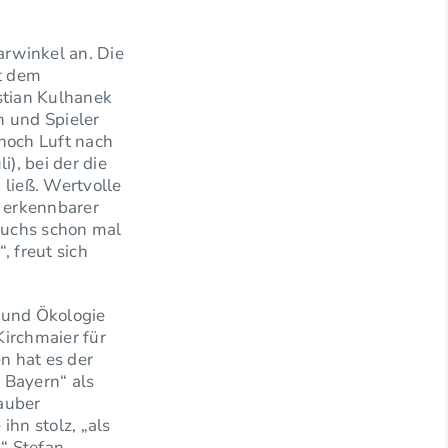
arwinkel an. Die
it dem
istian Kulhanek
n und Spieler
noch Luft nach
), bei der die
 ließ. Wertvolle
t erkennbarer
hwuchs schon mal
, freut sich
t und Ökologie
Kirchmaier für
n hat es der
 Bayern“ als
auber
hn stolz, „als
“ Stefan