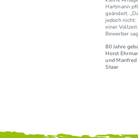
Hartmann pfl
geändert. „D
jedoch nicht
einer Vollzei
Bewerber sag
80 Jahre geba
Horst Ehrman
und Manfred B
Staar