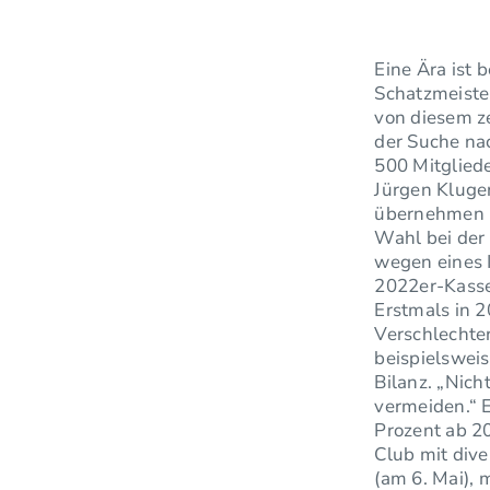
Eine Ära ist 
Schatzmeiste
von diesem z
der Suche na
500 Mitglied
Jürgen Kluger
übernehmen u
Wahl bei der
wegen eines 
2022er-Kasse
Erstmals in 
Verschlechter
beispielsweis
Bilanz. „Nich
vermeiden.“ 
Prozent ab 20
Club mit div
(am 6. Mai),