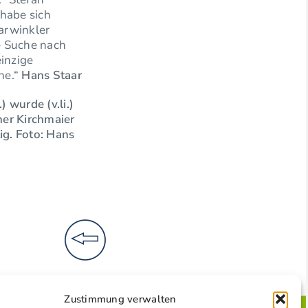
habe sich
arwinkler
e Suche nach
einzige
ne.“
Hans Staar
 wurde (v.li.)
er Kirchmaier
ig. Foto: Hans
Zustimmung verwalten