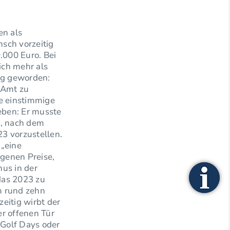
en als
sch vorzeitig
.000 Euro. Bei
ich mehr als
ig geworden:
e Amt zu
e einstimmige
eben: Er musste
n, nach dem
3 vorzustellen.
 „eine
egenen Preise,
nus in der
 das 2023 zu
m rund zehn
eitig wirbt der
er offenen Tür
Golf Days oder