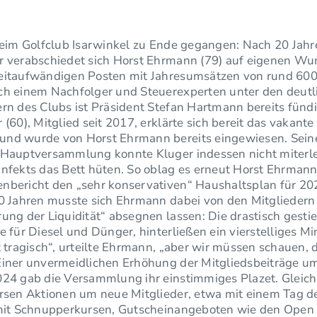
beim Golfclub Isarwinkel zu Ende gegangen: Nach 20 Jahr
r verabschiedet sich Horst Ehrmann (79) auf eigenen Wun
eitaufwändigen Posten mit Jahresumsätzen von rund 600
ch einem Nachfolger und Steuerexperten unter den deutl
ern des Clubs ist Präsident Stefan Hartmann bereits fünd
 (60), Mitglied seit 2017, erklärte sich bereit das vakant
nd wurde von Horst Ehrmann bereits eingewiesen. Sein
 Hauptversammlung konnte Kluger indessen nicht miterl
Infekts das Bett hüten. So oblag es erneut Horst Ehrman
nbericht den „sehr konservativen“ Haushaltsplan für 202
20 Jahren musste sich Ehrmann dabei von den Mitgliedern
ung der Liquidität“ absegnen lassen: Die drastisch gesti
e für Diesel und Dünger, hinterließen ein vierstelliges Mi
t tragisch“, urteilte Ehrmann, „aber wir müssen schauen,
Einer unvermeidlichen Erhöhung der Mitgliedsbeiträge u
24 gab die Versammlung ihr einstimmiges Plazet. Gleichz
ersen Aktionen um neue Mitglieder, etwa mit einem Tag d
 mit Schnupperkursen, Gutscheinangeboten wie den Open 