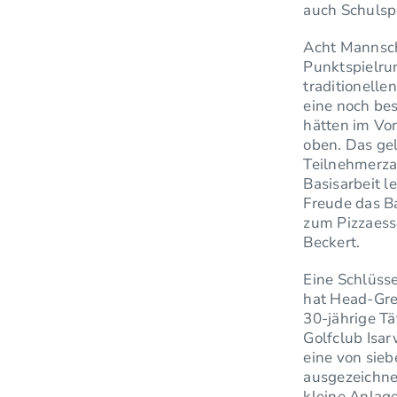
auch Schulsp
Acht Mannscha
Punktspielrun
traditionelle
eine noch be
hätten im Vo
oben. Das gel
Teilnehmerzah
Basisarbeit l
Freude das Ba
zum Pizzaesse
Beckert.
Eine Schlüsse
hat Head-Gre
30-jährige Tä
Golfclub Isa
eine von sie
ausgezeichnet
kleine Anlag